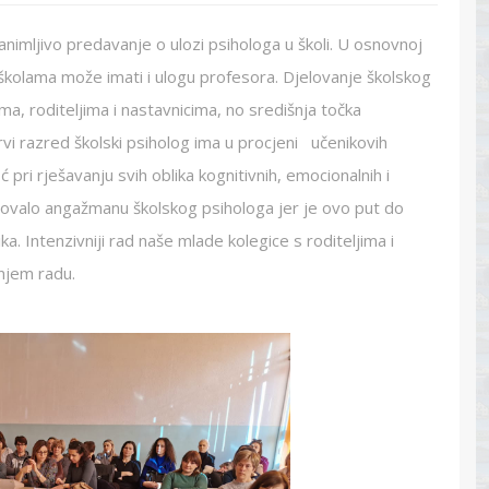
animljivo predavanje o ulozi psihologa u školi. U osnovnoj
m školama može imati i ulogu profesora. Djelovanje školskog
ma, roditeljima i nastavnicima, no središnja točka
prvi razred školski psiholog ima u procjeni učenikovih
ri rješavanju svih oblika kognitivnih, emocionalnih i
dovalo angažmanu školskog psihologa jer je ovo put do
. Intenzivniji rad naše mlade kolegice s roditeljima i
jnjem radu.