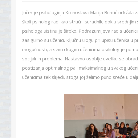
Jučer je psihologinja Krunoslava Marija Buntić održala z
školi psiholog radi kao stručni suradnik, dok u srednji
psihologa uistinu je široko. Podrazumijeva rad s učenici
zasigurno su učenici. Ključnu ulogu pri upisu učenika u 
mogućnosti, a svim drugim učenicima psiholog je pomoć p
socijalnih problema. Nastavno osoblje uvelike se obra
postizanja optimalnog pa i maksimalnog u svakog učenika
učenicima tek slijedi, stoga joj želimo puno sreće u dal