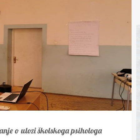
anje o ulozi školskoga psihologa