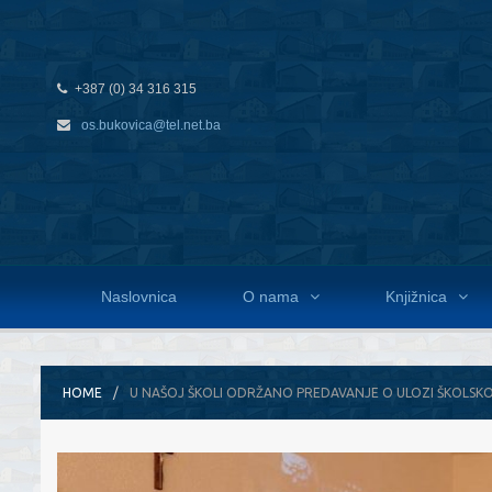
+387 (0) 34 316 315
os.bukovica@tel.net.ba
Naslovnica
O nama
Knjižnica
HOME
U NAŠOJ ŠKOLI ODRŽANO PREDAVANJE O ULOZI ŠKOLSK