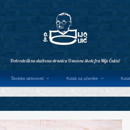
Dobrodošli na službenu stranicu Osnovne škole fra Mije Čuića!
Školske aktivnosti
Kutak za učenike
Kutak