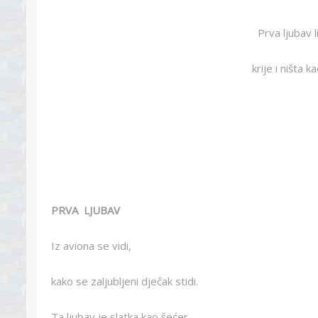
Prva ljubav
krije i ništa k
PRVA LJUBAV
Iz aviona se vidi,
kako se zaljubljeni dječak stidi.
Ta ljubav je slatka kao šećer,