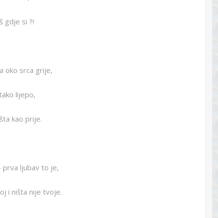
 gdje si ?!
 oko srca grije,
tako lijepo,
šta kao prije.
 prva ljubav to je,
j i ništa nije tvoje.