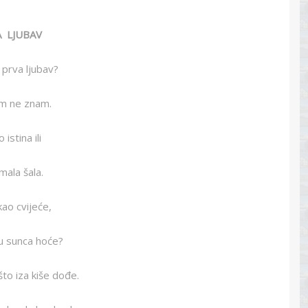
 LJUBAV
 prva ljubav?
am ne znam.
o istina ili
mala šala.
 kao cvijeće,
nu sunca hoće?
što iza kiše dođe.