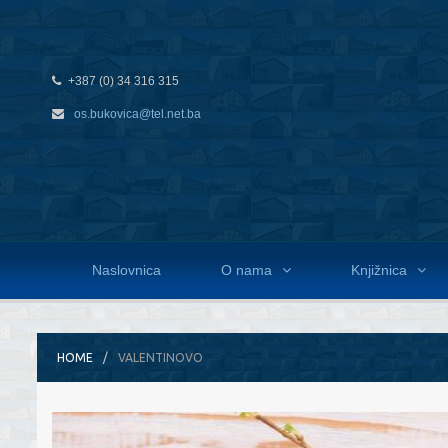
+387 (0) 34 316 315
os.bukovica@tel.net.ba
Naslovnica
O nama
Knjižnica
HOME
VALENTINOVO