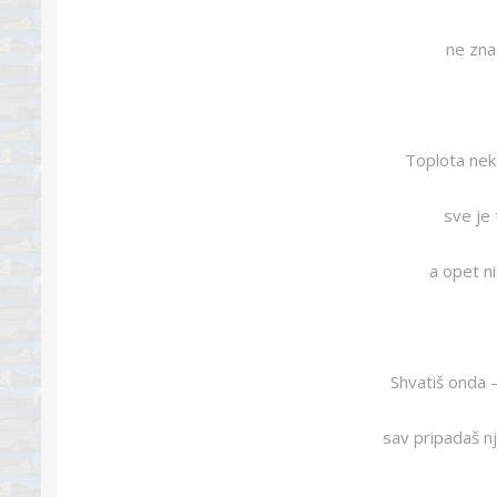
ne znaš
Toplota neka
sve je 
a opet ni
Shvatiš onda –
sav pripadaš njo