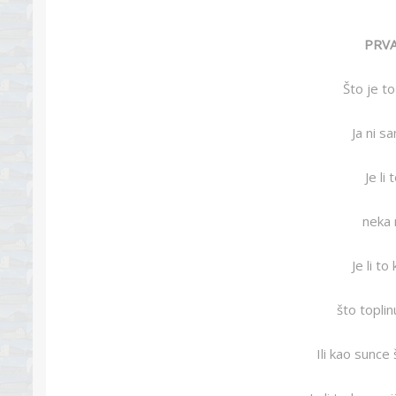
PRVA
Što je to
Ja ni s
Je li t
neka 
Je li to
što topli
Ili kao sunce 