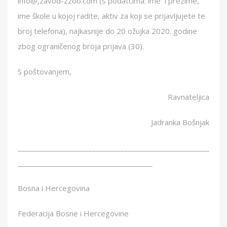
info@,zavod-zzoo.com (s podatcima: ime i prezime,
ime škole u kojoj radite, aktiv za koji se prijavljujete te
broj telefona), najkasnije do 20 ožujka 2020. godine
zbog ograničenog broja prijava (30).
S poštovanjem,
Ravnateljica
Jadranka Bošnjak
______________________________________________________
______________________________________
Bosna i Hercegovina
Federacija Bosne i Hercegovine