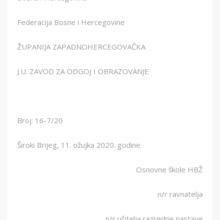
Federacija Bosne i Hercegovine
ŽUPANIJA ZAPADNOHERCEGOVAČKA
J.U. ZAVOD ZA ODGOJ I OBRAZOVANJE
Broj: 16-7/20
Široki Brijeg, 11. ožujka 2020. godine
Osnovne škole HBŽ
n/r ravnatelja
n/r učitelja razredne nastave