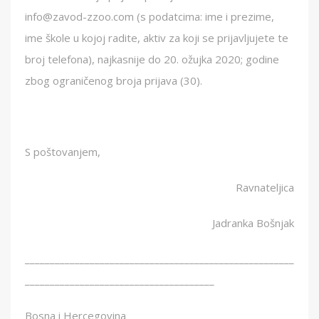
info@zavod-zzoo.com (s podatcima: ime i prezime,
ime škole u kojoj radite, aktiv za koji se prijavljujete te
broj telefona), najkasnije do 20. ožujka 2020; godine
zbog ograničenog broja prijava (30).
S poštovanjem,
Ravnateljica
Jadranka Bošnjak
______________________________________________________
______________________________________
Bosna i Hercegovina