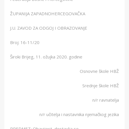
ŽUPANIJA ZAPADNOHERCEGOVAČKA
J.U. ZAVOD ZA ODGOJ I OBRAZOVANJE
Broj: 16-11/20
Široki Brijeg, 11. ožujka 2020. godine
Osnovne škole HBŽ
Srednje škole HBŽ
n/r ravnatelja
n/r učitelja i nastavnika njemačkog jezika
PREDMET: Obavijest, dostavlja se