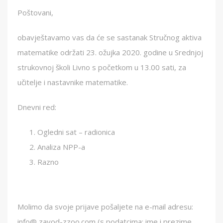
Poštovani,
obavještavamo vas da će se sastanak Stručnog aktiva
matematike održati 23. ožujka 2020. godine u Srednjoj
strukovnoj školi Livno s početkom u 13.00 sati, za
učitelje i nastavnike matematike.
Dnevni red:
Ogledni sat – radionica
Analiza NPP-a
Razno
Molimo da svoje prijave pošaljete na e-mail adresu:
info@,zavod-zzoo.com (s podatcima: ime i prezime,