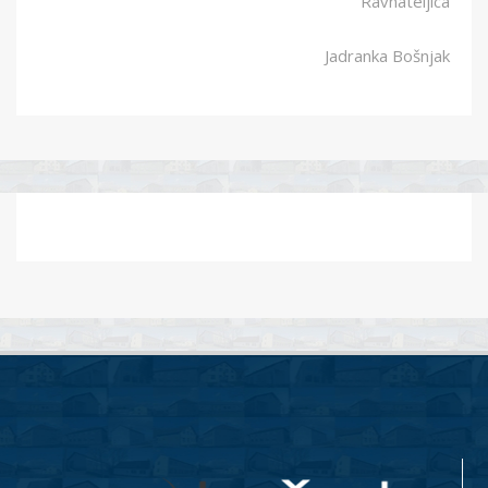
Ravnateljica
Jadranka Bošnjak