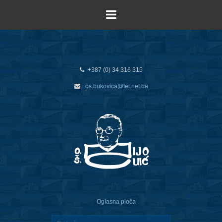
+387 (0) 34 316 315
os.bukovica@tel.net.ba
Oglasna ploča