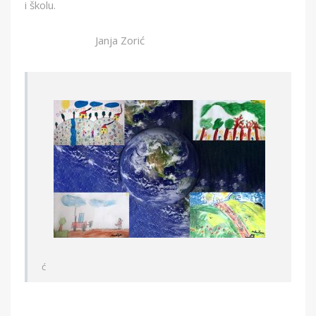
i školu.
Janja Zorić
ć