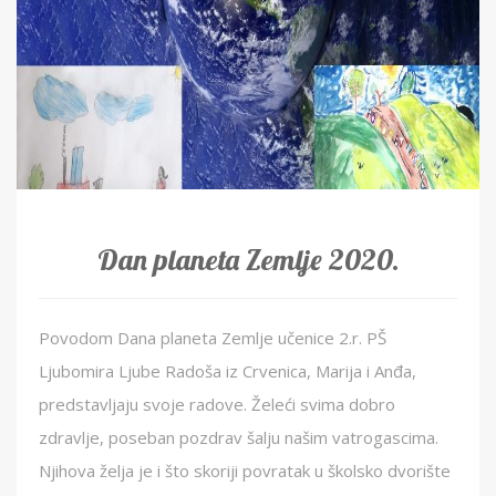
Dan planeta Zemlje 2020.
Povodom Dana planeta Zemlje učenice 2.r. PŠ
Ljubomira Ljube Radoša iz Crvenica, Marija i Anđa,
predstavljaju svoje radove. Želeći svima dobro
zdravlje, poseban pozdrav šalju našim vatrogascima.
Njihova želja je i što skoriji povratak u školsko dvorište