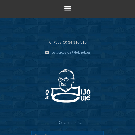
+387 (0) 34 316 315
os.bukovica@tel.net.ba
Oglasna ploča