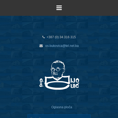
+387 (0) 34 316 315
os.bukovica@tel.net.ba
Oglasna ploča