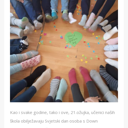
Kao i svake godine, tako i ove, 21.ožujka, učenici naših
škola obilježavaju Svjetski dan osoba s Down