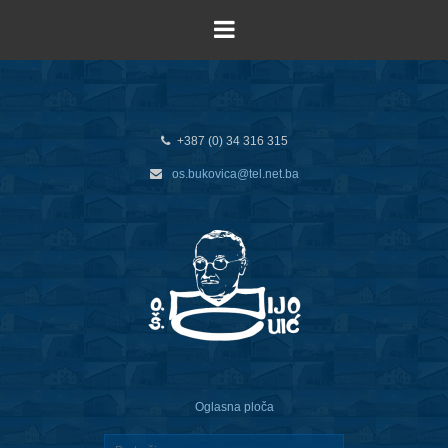
+387 (0) 34 316 315
os.bukovica@tel.net.ba
Oglasna ploča