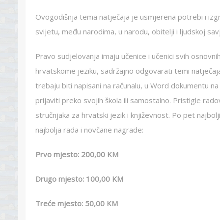
Ovogodišnja tema natječaja je usmjerena potrebi i izgra
svijetu, među narodima, u narodu, obitelji i ljudskoj savj
Pravo sudjelovanja imaju učenice i učenici svih osnovni
hrvatskome jeziku, sadržajno odgovarati temi natječaja
trebaju biti napisani na računalu, u Word dokumentu na 
prijaviti preko svojih škola ili samostalno. Pristigle r
stručnjaka za hrvatski jezik i književnost. Po pet najbol
najbolja rada i novčane nagrade:
Prvo mjesto: 200,00 KM
Drugo mjesto: 100,00 KM
Treće mjesto: 50,00 KM