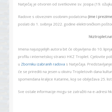
Natječaj je otvoren od svetkovine sv. Josipa (19. ožuj
Radove s obveznim osobnim podatcima
(ime i prezime
poslati do 1. svibnja 2022. godine elektroničkom pošt
hkztroplet.n
Imena najuspjelijih autora bit će objavljena do 10. lipn
profilu i internetskoj stranici HKZ Troplet. Cjelovite p
u
Zborniku izabranih radova
s Natječaja. Predstavljanj
će se prirediti na jesen u okviru Tropletovih dana kult
spomendana kraljice Katarine, koji se obilježava 25. lis
Sve ostale informacije mogu se zatražiti na e-adresi h