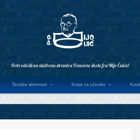
Dobrodošli na službenu stranicu Osnovne škole fra Mije Čuića!
Školske aktivnosti
Kutak za učenike
Kutak