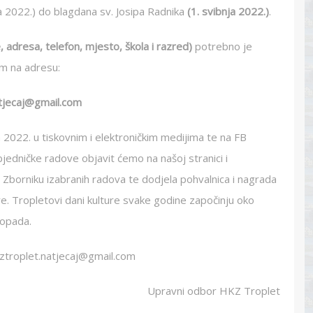
ka 2022.) do blagdana sv. Josipa Radnika
(1. svibnja 2022.)
.
, adresa, telefon, mjesto, škola i razred)
potrebno je
om na adresu:
atjecaj@gmail.com
ja 2022. u tiskovnim i elektroničkim medijima te na FB
objedničke radove objavit ćemo na našoj stranici i
e Zborniku izabranih radova te dodjela pohvalnica i nagrada
ure. Tropletovi dani kulture svake godine započinju oko
topada.
kztroplet.natjecaj@gmail.com
Upravni odbor HKZ Troplet