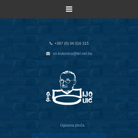
+387 (0) 34 316 315
os.bukovica@tel.net.ba
Oglasna ploča