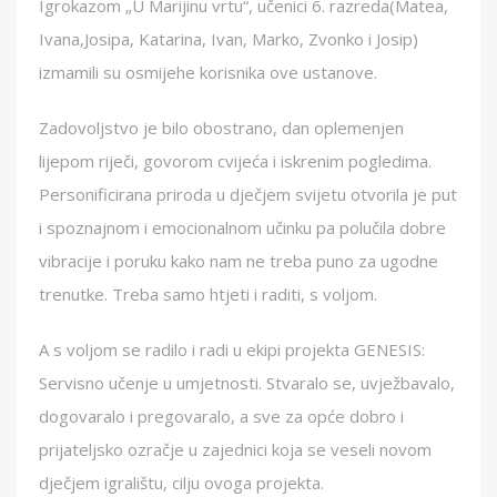
Igrokazom „U Marijinu vrtu“, učenici 6. razreda(Matea,
Ivana,Josipa, Katarina, Ivan, Marko, Zvonko i Josip)
izmamili su osmijehe korisnika ove ustanove.
Zadovoljstvo je bilo obostrano, dan oplemenjen
lijepom riječi, govorom cvijeća i iskrenim pogledima.
Personificirana priroda u dječjem svijetu otvorila je put
i spoznajnom i emocionalnom učinku pa polučila dobre
vibracije i poruku kako nam ne treba puno za ugodne
trenutke. Treba samo htjeti i raditi, s voljom.
A s voljom se radilo i radi u ekipi projekta GENESIS:
Servisno učenje u umjetnosti. Stvaralo se, uvježbavalo,
dogovaralo i pregovaralo, a sve za opće dobro i
prijateljsko ozračje u zajednici koja se veseli novom
dječjem igralištu, cilju ovoga projekta.