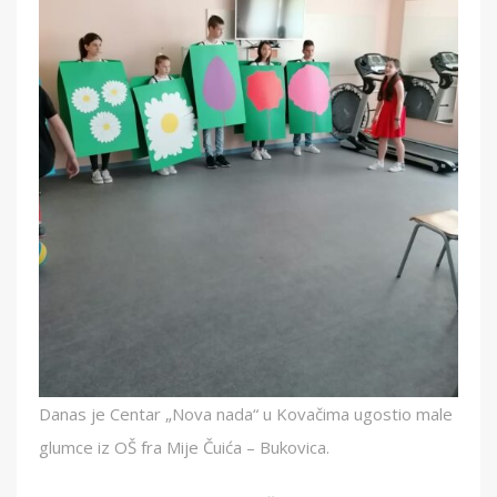
Danas je Centar „Nova nada“ u Kovačima ugostio male
glumce iz OŠ fra Mije Čuića – Bukovica.