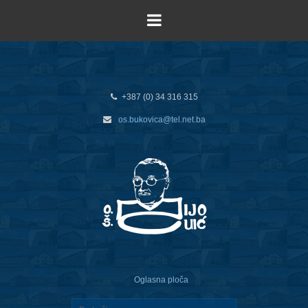
+387 (0) 34 316 315
os.bukovica@tel.net.ba
Oglasna ploča