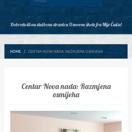
Dobrodošli na službenu stranicu Osnovne škole fra Mije Čuića!
HOME
CENTAR NOVA NADA: RAZMJENA OSMIJEHA
Centar Nova nada: Razmjena
osmijeha