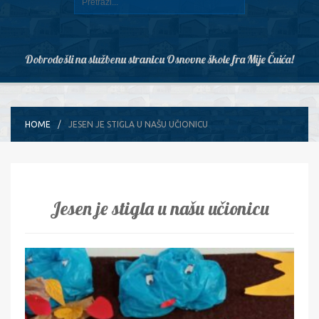
Dobrodošli na službenu stranicu Osnovne škole fra Mije Čuića!
HOME
JESEN JE STIGLA U NAŠU UČIONICU
Jesen je stigla u našu učionicu