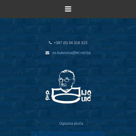
+387 (0) 34 316 315
os.bukovica@tel.net.ba
Oglasna ploča