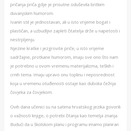
pričanja priča gdje je prisutne oduševila britkim
duvanjskim humorom.
Ivanin stil je jednostavan, ali u isto vrijeme bogat i
plastičan, a uzbudljivi zapleti čitatelja drže u napetosti i
nestrpljenju.
Njezine kratke i jezgrovite priče, u isto vrijeme
sadržajne, protkane humorom, imaju sve ono što nam
je potrebno u ovom vremenu materijalizma, teških i
crnih tema. Imaju upravo onu toplinu i neposrednost
koja u vremenu otuđenosti ostaje kao duboka čežnja
čovjeka za čovjekom.
Ovih dana učenici su na satima hrvatskog jezika govorili
o važnosti knjige, o potrebi čitanja kao temelja znanja.
Budući da u školskom planu i programu imamo planiran