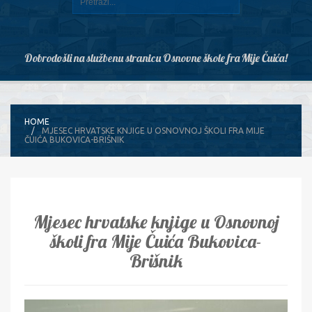
Dobrodošli na službenu stranicu Osnovne škole fra Mije Čuića!
HOME
MJESEC HRVATSKE KNJIGE U OSNOVNOJ ŠKOLI FRA MIJE
ČUIĆA BUKOVICA-BRIŠNIK
Mjesec hrvatske knjige u Osnovnoj
školi fra Mije Čuića Bukovica-
Brišnik