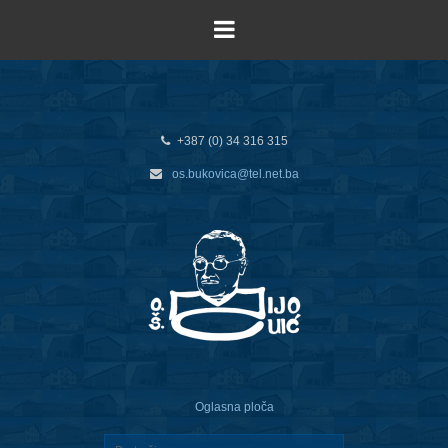
+387 (0) 34 316 315
os.bukovica@tel.net.ba
Oglasna ploča