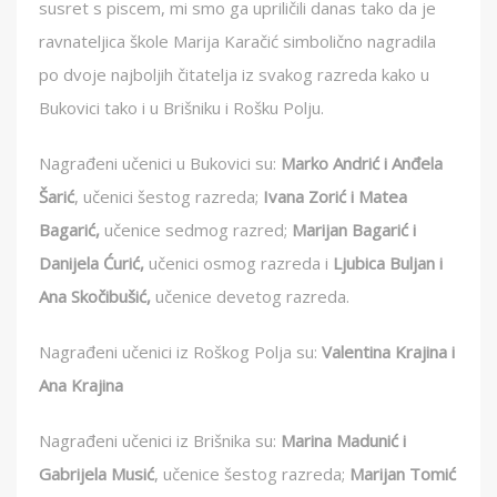
susret s piscem, mi smo ga upriličili danas tako da je
ravnateljica škole Marija Karačić simbolično nagradila
po dvoje najboljih čitatelja iz svakog razreda kako u
Bukovici tako i u Brišniku i Rošku Polju.
Nagrađeni učenici u Bukovici su:
Marko Andrić i Anđela
Šarić
, učenici šestog razreda;
Ivana Zorić i Matea
Bagarić,
učenice sedmog razred;
Marijan Bagarić i
Danijela Ćurić,
učenici osmog razreda i
Ljubica Buljan i
Ana Skočibušić,
učenice devetog razreda.
Nagrađeni učenici iz Roškog Polja su:
Valentina Krajina i
Ana Krajina
Nagrađeni učenici iz Brišnika su:
Marina Madunić i
Gabrijela Musić
, učenice šestog razreda;
Marijan Tomić