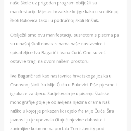
naše škole uz prigodan program obilježili su
manifestaciju Mjesec hrvatske knjige kako u središnjoj
školi Bukovica tako i u područnoj školi Brišnik.
Obilježili smo ovu manifestaciju susretom s piscima pa
su u našoj školi danas s nama naše nastavnice i
spisateljice Iva Bagarić i Ivana Ćurić. One su već
ostavile trag na ovom našem prostoru.
Iva Bagarić
radi kao nastavnica hrvatskoga jezika u
Osnovnoj školi fra Mije Čuića u Bukovici. Piše pjesme i
igrokaze za djecu. Sudjelovala je u pisanju školske
monografije gdje je objavljena njezina drama Naš
Miško u kojoj je prikazan lik i djelo fra Mije Čuića. Šira
javnost ju je upoznala čitajući njezine duhovite i
zanimljive kolumne na portalu Tomislavcity pod