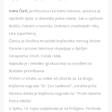
Ivana Ćurić,
profesorica razredne nastave, autorica je
sljedećih djela: Iz dnevnika jedne mlade, San o vječnom
Božiću, Folirant u razredu, Sedmero znatiželjnih i Moj
tata superheroj.
Članica je Društva hrvatskih književnika Herceg Bosne.
Pjesme i prozne tekstove objavljuje u dječjim
časopisima: Osvit, Cvitak i Mak.
Napisala je i nekoliko igrokaza koji su izvođeni na
školskim priredbama.
Pričom U strahu su velike oči izborila se za drugu
književnu nagradu “Dr. Eso Sadiković”, a kratka priča
Nevista dobila je književnu nagradu na ” Prvim danima
Petra Miloša”.
U Splitu, 16. rujna sudjelovala je na Pričiginu- Festivalu