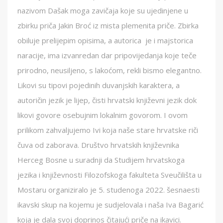
nazivom Dašak moga zavičaja koje su ujedinjene u
zbirku priča Jakin Broć iz mista plemenita priče. Zbirka
obiluje prelijepim opisima, a autorica je i majstorica
naracije, ima izvanredan dar pripovijedanja koje teče
prirodno, neusiljeno, s lakoćom, rekli bismo elegantno.
Likovi su tipovi pojedinih duvanjskih karaktera, a
autoričin jezik je lijep, čisti hrvatski književni jezik dok
likovi govore osebujnim lokalnim govorom. I ovom
prilikom zahvaljujemo Ivi koja naše stare hrvatske riči
čuva od zaborava. Društvo hrvatskih književnika
Herceg Bosne u suradnji da Studijem hrvatskoga
jezika i književnosti Filozofskoga fakulteta Sveučilišta u
Mostaru organiziralo je 5. studenoga 2022. šesnaesti
ikavski skup na kojemu je sudjelovala i naša Iva Bagarić
koja je dala svoj doprinos čitajući priče na ikavici.