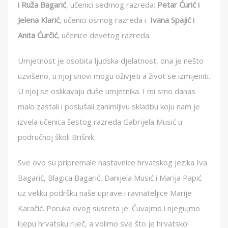
i Ruža Bagarić
, učenici sedmog razreda;
Petar Ćurić i
Jelena Klarić
, učenici osmog razreda i
Ivana Spajić i
Anita Ćurčić
, učenice devetog razreda.
Umjetnost je osobita ljudska djelatnost, ona je nešto
uzvišeno, u njoj snovi mogu oživjeti a život se izmijeniti.
U njoj se oslikavaju duše umjetnika. I mi smo danas
malo zastali i poslušali zanimljivu skladbu koju nam je
izvela učenica šestog razreda Gabrijela Musić u
područnoj školi Brišnik.
Sve ovo su pripremale nastavnice hrvatskog jezika Iva
Bagarić, Blagica Bagarić, Danijela Musić i Marija Papić
uz veliku podršku naše uprave i ravnateljice Marije
Karačić. Poruka ovog susreta je: Čuvajmo i njegujmo
lijepu hrvatsku riječ, a volimo sve što je hrvatsko!