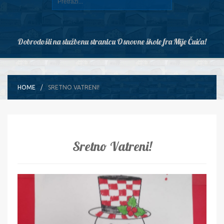
Dobrodošli na službenu stranicu Osnovne škole fra Mije Čuića!
HOME
SRETNO VATRENI!
Sretno Vatreni!