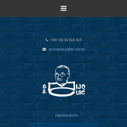
+387 (0) 34 316 315
os.bukovica@tel.net.ba
Oglasna ploča