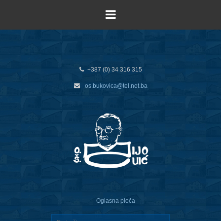
+387 (0) 34 316 315
os.bukovica@tel.net.ba
Oglasna ploča