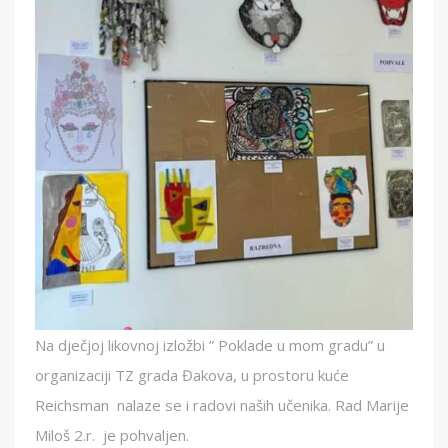
Na dječjoj likovnoj izložbi ” Poklade u mom gradu” u
organizaciji TZ grada Đakova, u prostoru kuće
Reichsman nalaze se i radovi naših učenika. Rad Marije
Miloš 2.r. je pohvaljen.