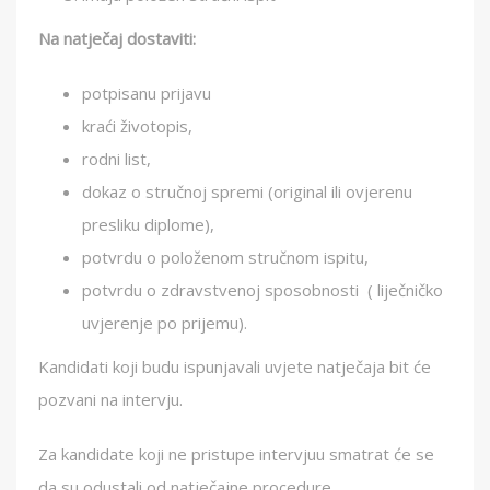
Na natječaj dostaviti:
potpisanu prijavu
kraći životopis,
rodni list,
dokaz o stručnoj spremi (original ili ovjerenu
presliku diplome),
potvrdu o položenom stručnom ispitu,
potvrdu o zdravstvenoj sposobnosti ( liječničko
uvjerenje po prijemu).
Kandidati koji budu ispunjavali uvjete natječaja bit će
pozvani na intervju.
Za kandidate koji ne pristupe intervjuu smatrat će se
da su odustali od natječajne procedure.