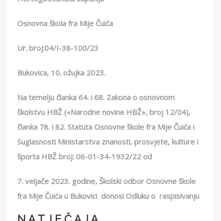
Osnovna škola fra Mije Čuića
Ur. broj:04/I-38-100/23
Bukovica, 10. ožujka 2023.
Na temelju članka 64. i 68. Zakona o osnovnom
školstvu HBŽ («Narodne novine HBŽ», broj 12/04),
članka 78. i 82. Statuta Osnovne škole fra Mije Čuića i
Suglasnosti Ministarstva znanosti, prosvjete, kulture i
športa HBŽ broj: 06-01-34-1932/22 od
7. veljače 2023. godine, Školski odbor Osnovne škole
fra Mije Čuića u Bukovici donosi Odluku o raspisivanju
N A T J E Č A J A