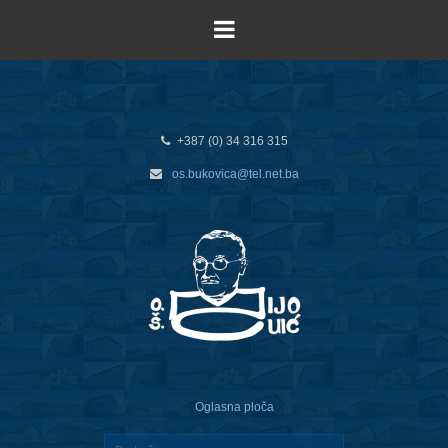
+387 (0) 34 316 315
os.bukovica@tel.net.ba
Oglasna ploča