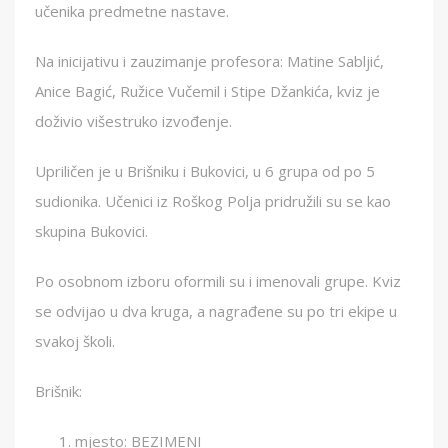
učenika predmetne nastave.
Na inicijativu i zauzimanje profesora: Matine Sabljić,
Anice Bagić, Ružice Vučemil i Stipe Džankića, kviz je
doživio višestruko izvođenje.
Upriličen je u Brišniku i Bukovici, u 6 grupa od po 5
sudionika. Učenici iz Roškog Polja pridružili su se kao
skupina Bukovici.
Po osobnom izboru oformili su i imenovali grupe. Kviz
se odvijao u dva kruga, a nagrađene su po tri ekipe u
svakoj školi.
Brišnik:
mjesto: BEZIMENI