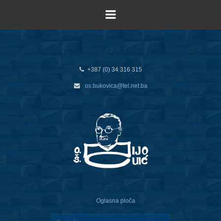
+387 (0) 34 316 315
os.bukovica@tel.net.ba
Oglasna ploča