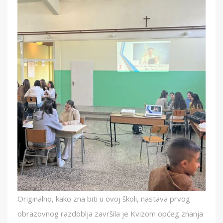
Originalno, kako zna biti u ovoj školi, nastava prvog
obrazovnog razdoblja završila je Kvizom općeg znanja