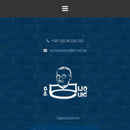
+387 (0) 34 316 315
os.bukovica@tel.net.ba
Oglasna ploča