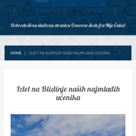
Dobrodošli na službenu stranicu Osnovne škole fra Mije Čuića!
HOME
IZLET NA BLIDINJE NAŠIH NAJMLAĐIH UČENIKA
Izlet na Blidinje naših najmlađih
učenika