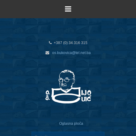
+387 (0) 34 316 315
os.bukovica@tel.net.ba
Oglasna ploča