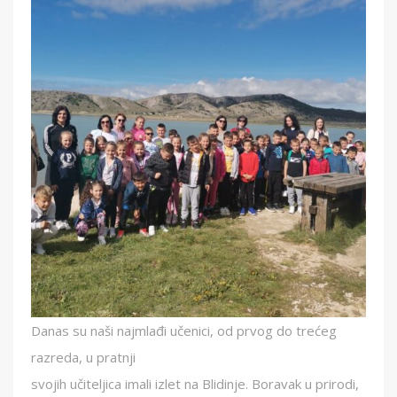
Danas su naši najmlađi učenici, od prvog do trećeg
razreda, u pratnji
svojih učiteljica imali izlet na Blidinje. Boravak u prirodi,