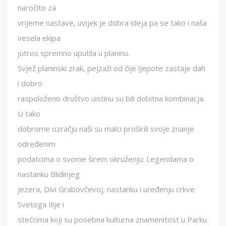
naročito za
vrijeme nastave, uvijek je dobra ideja pa se tako i naša
vesela ekipa
jutros spremno uputila u planinu.
Svjež planinski zrak, pejzaži od čije ljepote zastaje dah
i dobro
raspoloženo društvo uistinu su bili dobitna kombinacja.
U tako
dobrome ozračju naši su malci proširili svoje znanje
određenim
podatcima o svome širem okruženju: Legendama o
nastanku Blidinjeg
jezera, Divi Grabovčevoj, nastanku i uređenju crkve
Svetoga Ilije i
stećcima koji su posebna kulturna znamenitost u Parku