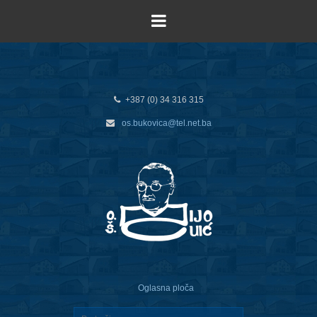
+387 (0) 34 316 315
os.bukovica@tel.net.ba
Oglasna ploča