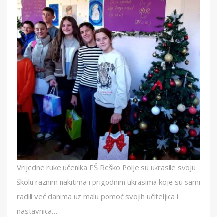
Vrijedne ruke učenika PŠ Roško Polje su ukrasile svoju
školu raznim nakitima i prigodnim ukrasima koje su sami
radili već danima uz malu pomoć svojih učiteljica i
nastavnica…