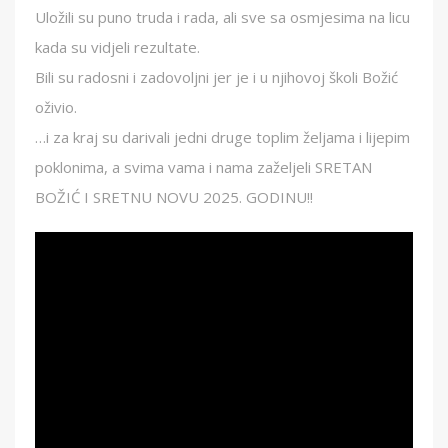
Uložili su puno truda i rada, ali sve sa osmjesima na licu
kada su vidjeli rezultate.
Bili su radosni i zadovoljni jer je i u njihovoj školi Božić
oživio.
…i za kraj su darivali jedni druge toplim željama i lijepim
poklonima, a svima vama i nama zaželjeli SRETAN
BOŽIĆ I SRETNU NOVU 2025. GODINU!!