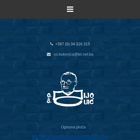
+387 (0) 34 316 315
os.bukovica@tel.net.ba
Oglasna ploča