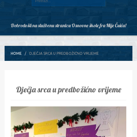
Dobrodošli na službenu stranicu Osnovne škole fra Mije Čuića!
HOME
DJEČJA SRCA U PREDBOŽIĆNO VRIJEME
Dječja srca u predbožićno vrijeme