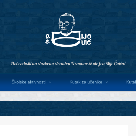
Dobrodošli na službenu stranicu Osnovne škole fra Mije Čuića!
Školske aktivnosti
Kutak za učenike
Kutak