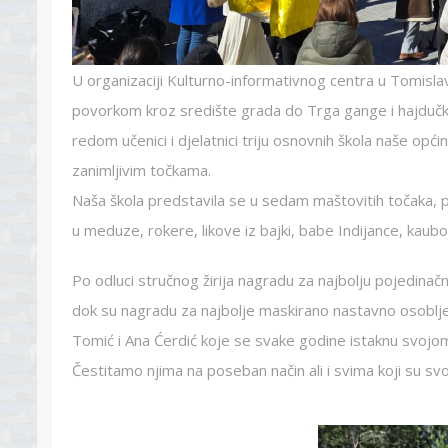
U organizaciji Kulturno-informativnog centra u Tomisla
povorkom kroz središte grada do Trga gange i hajdučke d
redom učenici i djelatnici triju osnovnih škola naše op
zanimljivim točkama.
Naša škola predstavila se u sedam maštovitih točaka, pa
u meduze, rokere, likove iz bajki, babe Indijance, kaubo
Po odluci stručnog žirija nagradu za najbolju pojedinač
dok su nagradu za najbolje maskirano nastavno osoblje 
Tomić i Ana Ćerdić koje se svake godine istaknu svojo
Čestitamo njima na poseban način ali i svima koji su sv