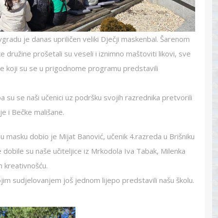
vgradu je danas upriličen veliki Dječji maskenbal. Šarenom
ružine prošetali su veseli i iznimno maštoviti likovi, sve
ćine koji su se u prigodnome programu predstavili
 su se naši učenici uz podršku svojih razrednika pretvorili
je i Bečke mališane.
nu masku dobio je Mijat Banović, učenik 4.razreda u Brišniku
dobile su naše učiteljice iz Mrkodola Iva Tabak, Milenka
m kreativnošću.
ojim sudjelovanjem još jednom lijepo predstavili našu školu.