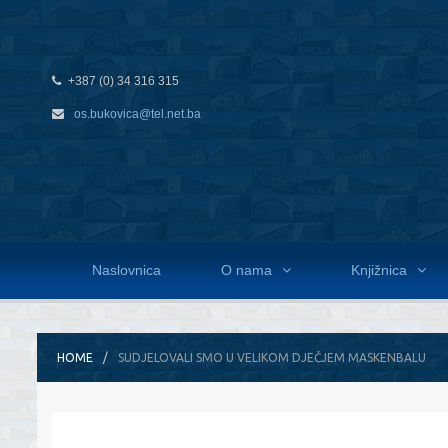
+387 (0) 34 316 315
os.bukovica@tel.net.ba
Naslovnica
O nama
Knjižnica
HOME
SUDJELOVALI SMO U VELIKOM DJEČJEM MASKENBALU