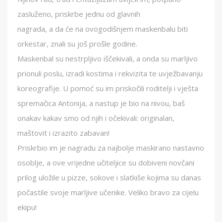
zasluženo, priskrbe jednu od glavnih
nagrada, a da će na ovogodišnjem maskenbalu biti
orkestar, znali su još prošle godine.
Maskenbal su nestrpljivo iščekivali, a onda su marljivo
prionuli poslu, izradi kostima i rekvizita te uvježbavanju
koreografije. U pomoć su im priskočili roditelji i vješta
spremačica Antonija, a nastup je bio na nivou, baš
onakav kakav smo od njih i očekivali: originalan,
maštovit i izrazito zabavan!
Priskrbio im je nagradu za najbolje maskirano nastavno
osoblje, a ove vrijedne učiteljice su dobiveni novčani
prilog uložile u pizze, sokove i slatkiše kojima su danas
počastile svoje marljive učenike. Veliko bravo za cijelu
ekipu!