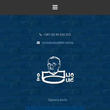
+387 (0) 34 316 315
os.bukovica@tel.net.ba
Oglasna ploča