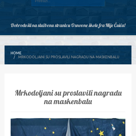
Dobrodošli na službenu stranicu Osnovne škole fra Mije Čuića!
HOME
MRKODOLJANI SU PROSLAVILI NAGRADU NA MASKENBALU
Mrkodoljani su proslavili nagradu
na maskenbalu