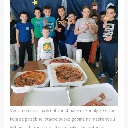
Već smo navikli na kreativnost naše mrkodoljske ekipe
koja se posebno istakne svake godine na maskenbalu.
Njihov rad, trud i entuzijazam uvijek im, potpuno