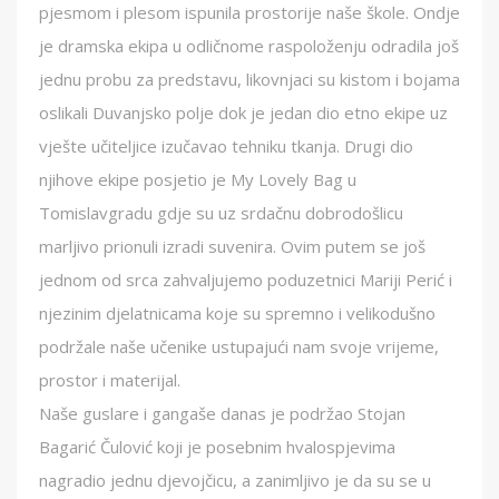
pjesmom i plesom ispunila prostorije naše škole. Ondje
je dramska ekipa u odličnome raspoloženju odradila još
jednu probu za predstavu, likovnjaci su kistom i bojama
oslikali Duvanjsko polje dok je jedan dio etno ekipe uz
vješte učiteljice izučavao tehniku tkanja. Drugi dio
njihove ekipe posjetio je My Lovely Bag u
Tomislavgradu gdje su uz srdačnu dobrodošlicu
marljivo prionuli izradi suvenira. Ovim putem se još
jednom od srca zahvaljujemo poduzetnici Mariji Perić i
njezinim djelatnicama koje su spremno i velikodušno
podržale naše učenike ustupajući nam svoje vrijeme,
prostor i materijal.
Naše guslare i gangaše danas je podržao Stojan
Bagarić Čulović koji je posebnim hvalospjevima
nagradio jednu djevojčicu, a zanimljivo je da su se u