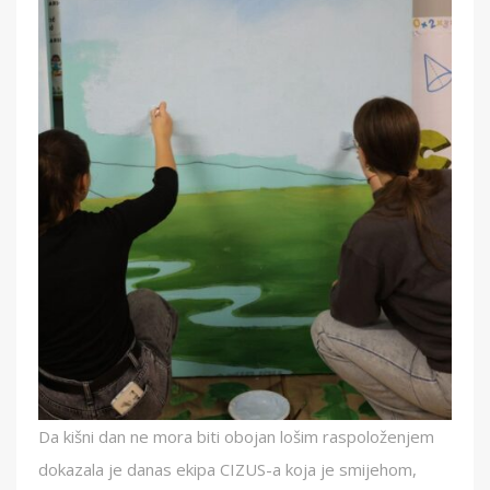
Da kišni dan ne mora biti obojan lošim raspoloženjem
dokazala je danas ekipa CIZUS-a koja je smijehom,