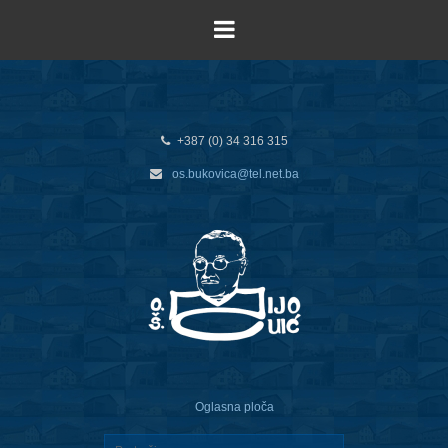
+387 (0) 34 316 315
os.bukovica@tel.net.ba
Oglasna ploča