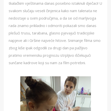
tkalačkim vještinama danas posebno istaknuli dječaci! U
svakom slučaju veseli činjenica kako nam talenata ne
nedostaje u svim područjima, a da se od marljivoga
rada znamo prikladno i odmoriti pokazali smo danas
plešući trusu, tarabana, glasno pjevajući tradicijske
napjeve ali i Gršine najveće hitove. Snimanje filma smo
zbog kiše ipak odgodili za drugi dan pa pažljivo
pratimo vremensku prognozu strpljivo iščekujući
sunčane kadrove koji su nam za film potrebni.