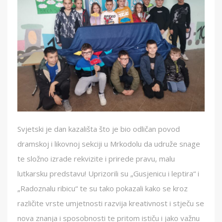
Svjetski je dan kazališta što je bio odličan povod
dramskoj i likovnoj sekciji u Mrkodolu da udruže snage
te složno izrade rekvizite i prirede pravu, malu
lutkarsku predstavu! Uprizorili su „Gusjenicu i leptira“ i
„Radoznalu ribicu“ te su tako pokazali kako se kroz
različite vrste umjetnosti razvija kreativnost i stječu se
nova znanja i sposobnosti te pritom ističu i jako važnu