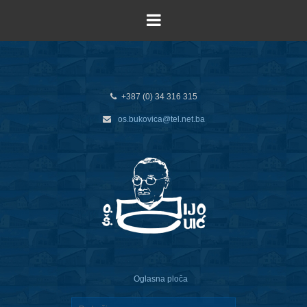
+387 (0) 34 316 315
os.bukovica@tel.net.ba
Oglasna ploča