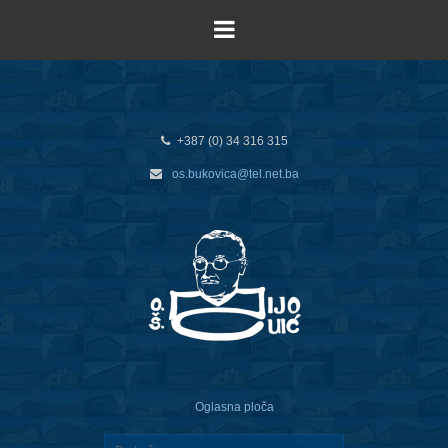
+387 (0) 34 316 315
os.bukovica@tel.net.ba
Oglasna ploča