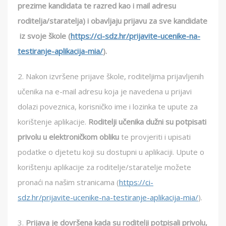
prezime kandidata te razred kao i mail adresu
roditelja/staratelja) i obavljaju prijavu za sve kandidate
iz svoje škole (
https://ci-sdz.hr/prijavite-ucenike-na-
testiranje-aplikacija-mia/
).
2. Nakon izvršene prijave škole, roditeljima prijavljenih
učenika na e-mail adresu koja je navedena u prijavi
dolazi poveznica, korisničko ime i lozinka te upute za
korištenje aplikacije.
Roditelji učenika dužni su potpisati
privolu u elektroničkom obliku
te provjeriti i upisati
podatke o djetetu koji su dostupni u aplikaciji. Upute o
korištenju aplikacije za roditelje/staratelje možete
pronaći na našim stranicama (
https://ci-
sdz.hr/prijavite-ucenike-na-testiranje-aplikacija-mia/
).
3.
Prijava je dovršena kada su roditelji potpisali privolu,