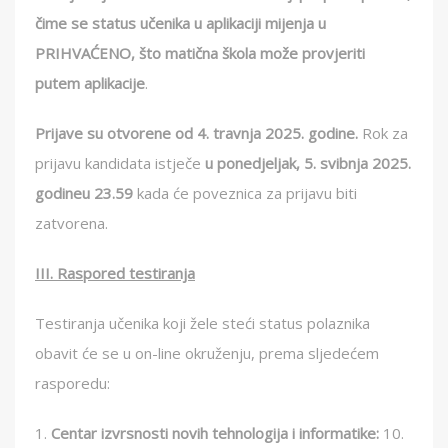
čime se status učenika u aplikaciji mijenja u
PRIHVAĆENO, što matična škola može provjeriti
putem aplikacije
.
Prijave su otvorene od 4. travnja 2025. godine.
Rok za
prijavu kandidata istječe
u ponedjeljak,
5
.
svibnja
202
5
.
godineu
23.59
kada će poveznica za prijavu biti
zatvorena.
III. Raspored testiranja
Testiranja učenika koji žele steći status polaznika
obavit će se u on-line okruženju, prema sljedećem
rasporedu:
1.
Centar izvrsnosti novih tehnologija i informatike:
10.