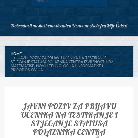
Dobrodošli na službenu stranicu Osnovne škole fra Mije Čuića!
HOME
JAVNI POZIV ZA PRIJAVU UČENIKA NA TESTIRANJE I
STJECANJE STATUSA POLAZNIKA CENTRA IZVRSNOSTI HBŽ:
MATEMATIKE, NOVIH TEHNOLOGIJA I INFORMATIKE I
PRIRODOSLOVLJA
JAVNI POZIV ZA PRIJAVU
UČENIKA NA TESTIRANJE I
STJECANJE STATUSA
POLAZNIKA CENTRA