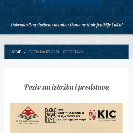
Dobrodošli na službenu stranicu Osnovne škole fra Mije Čuića!
HOME
POZIV NA IZLOŽBU I PREDSTAVU
Poziv na izložbu i predstavu