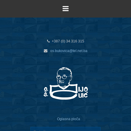
+387 (0) 34 316 315
os.bukovica@tel.net.ba
Oglasna ploča