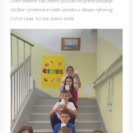
Ovim videom vas želimo pozvati na predstavljanje
izložbe i predstave naših učenika u sklopu njihovog
CIZUS rada. Svi ste dobro došli!