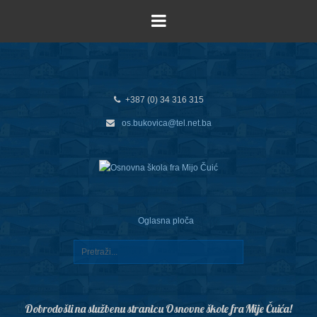
+387 (0) 34 316 315
os.bukovica@tel.net.ba
Oglasna ploča
Dobrodošli na službenu stranicu Osnovne škole fra Mije Čuića!