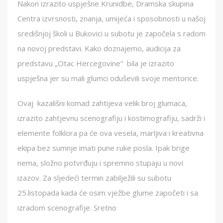
Nakon izrazito uspješne Krunidbe, Dramska skupina
Centra izvrsnosti, znanja, umijeća i sposobnosti u našoj
središnjoj školi u Bukovici u subotu je započela s radom
na novoj predstavi. Kako doznajemo, audicija za
predstavu „Otac Hercegovine“ bila je izrazito
uspješna jer su mali glumci oduševili svoje mentorice.
Ovaj kazališni komad zahtijeva velik broj glumaca,
izrazito zahtjevnu scenografiju i kostimografiju, sadrži i
elemente folklora pa će ova vesela, marljiva i kreativna
ekipa bez sumnje imati pune ruke posla. Ipak brige
nema, složno potvrđuju i spremno stupaju u novi
izazov. Za sljedeći termin zabilježili su subotu
25.listopada kada će osim vježbe glume započeti i sa
izradom scenografije. Sretno