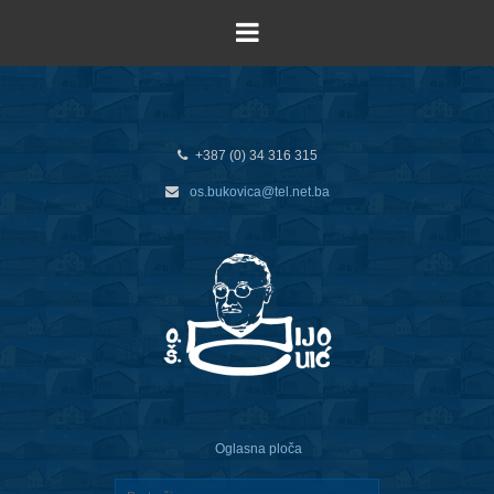
+387 (0) 34 316 315
os.bukovica@tel.net.ba
Oglasna ploča