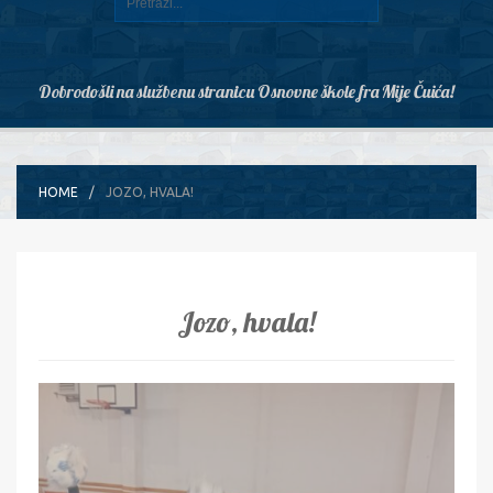
Dobrodošli na službenu stranicu Osnovne škole fra Mije Čuića!
HOME
JOZO, HVALA!
Jozo, hvala!