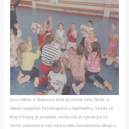
Jozo Dilber iz Bukovice bivši je učenik naše škole, a
danas uspješan fizioterapeut u Njemačkoj. Vezan za
kraj iz kojeg je potekao, ostao mu je vjeran pa se
često odazove ili sam inicira neku humanitarnu akciju u