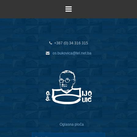
+387 (0) 34 316 315
os.bukovica@tel.net.ba
Oglasna ploča