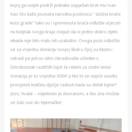
kojoj ga uvijek podrži jednako uspješan brat mu Ivan.
Kao što kaže poznata narodna poslovica ” složna braća
kuću grade” tako su i spomenuta braća odlučila utjecati
na boljitak svoga kraja znajući da ni jedno dobro djelo
nikada nije bilo malo niti uzaludno. Ovoga puta odlučiše
se za vrijednu donaciju svojoj školi u čijoj su blizini i
odrasli pa jutros silno obradovaše učenike s
četrdesetak različitih lopti te reketi za stolni tenis!
Donacija je to vrijedna 500€ a tko bi se uopće usudio
procijeniti količinu dječje radosti kada su dobili lopte?
Jozo, hvala! – odjeknulo je dvoranom, a tko zna možda
se čulo sve do Njemačke!