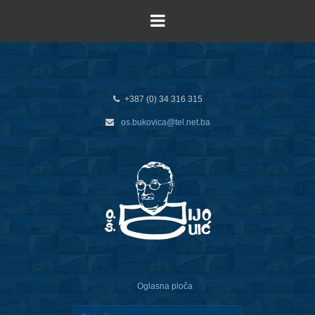
+387 (0) 34 316 315
os.bukovica@tel.net.ba
Oglasna ploča