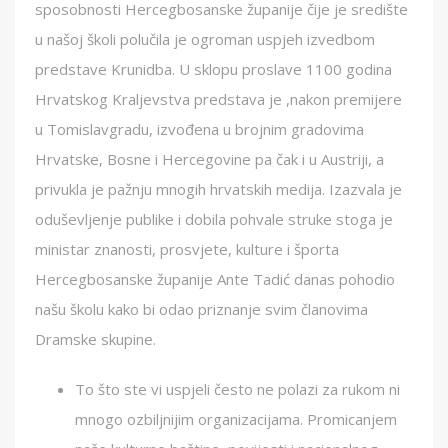
sposobnosti Hercegbosanske županije čije je središte
u našoj školi polučila je ogroman uspjeh izvedbom
predstave Krunidba. U sklopu proslave 1100 godina
Hrvatskog Kraljevstva predstava je ,nakon premijere
u Tomislavgradu, izvođena u brojnim gradovima
Hrvatske, Bosne i Hercegovine pa čak i u Austriji, a
privukla je pažnju mnogih hrvatskih medija. Izazvala je
oduševljenje publike i dobila pohvale struke stoga je
ministar znanosti, prosvjete, kulture i športa
Hercegbosanske županije Ante Tadić danas pohodio
našu školu kako bi odao priznanje svim članovima
Dramske skupine.
To što ste vi uspjeli često ne polazi za rukom ni
mnogo ozbiljnijim organizacijama. Promicanjem