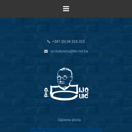
+387 (0) 34 316 315
os.bukovica@tel.net.ba
Oglasna ploča