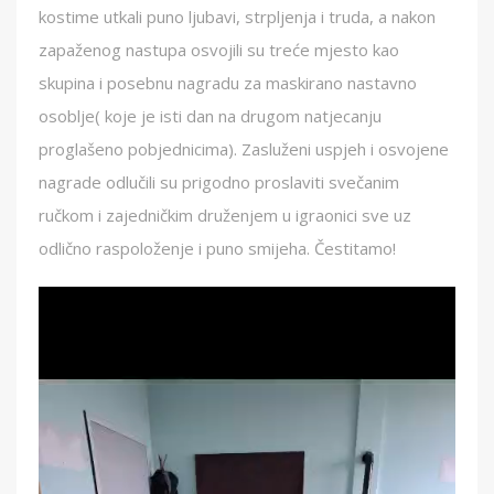
kostime utkali puno ljubavi, strpljenja i truda, a nakon
zapaženog nastupa osvojili su treće mjesto kao
skupina i posebnu nagradu za maskirano nastavno
osoblje( koje je isti dan na drugom natjecanju
proglašeno pobjednicima). Zasluženi uspjeh i osvojene
nagrade odlučili su prigodno proslaviti svečanim
ručkom i zajedničkim druženjem u igraonici sve uz
odlično raspoloženje i puno smijeha. Čestitamo!