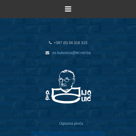
+387 (0) 34 316 315
os.bukovica@tel.net.ba
Oglasna ploča