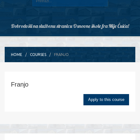
Dobrodošli na službenu stranicu Osnovne škole fra Mije Čuića!
HOME
COURSES
FRANJO
Franjo
Apply to this course