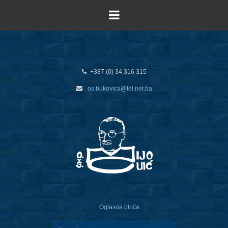
+387 (0) 34 316 315
os.bukovica@tel.net.ba
Oglasna ploča