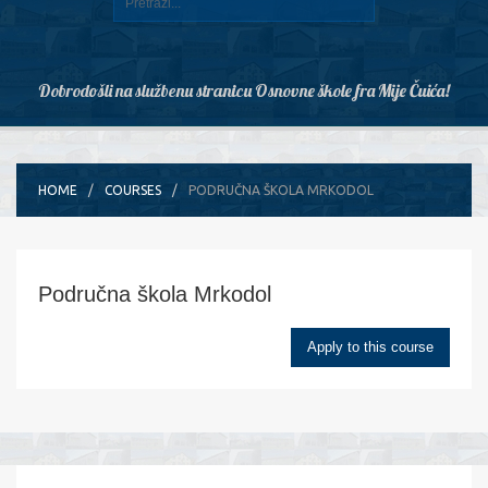
Dobrodošli na službenu stranicu Osnovne škole fra Mije Čuića!
HOME
COURSES
PODRUČNA ŠKOLA MRKODOL
Područna škola Mrkodol
Apply to this course