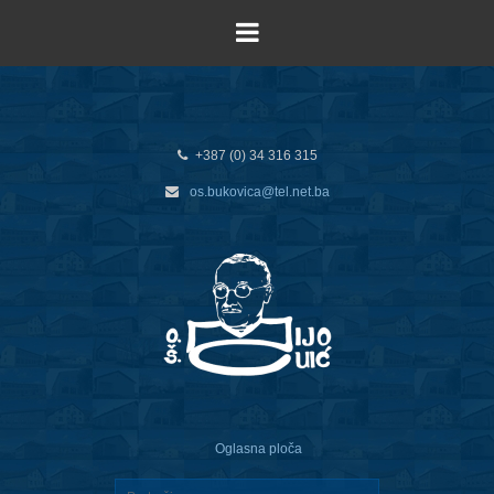
+387 (0) 34 316 315
os.bukovica@tel.net.ba
Oglasna ploča