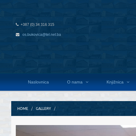
+387 (0) 34 316 315
os.bukovica@tel.net.ba
Naslovnica
O nama
Knjižnica
HOME
GALLERY