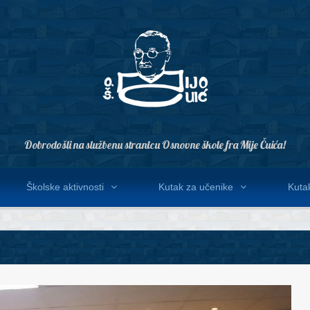
Dobrodošli na službenu stranicu Osnovne škole fra Mije Čuića!
Školske aktivnosti
Kutak za učenike
Kutak