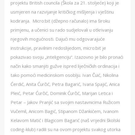
projektu British councila (Škola za 21. stoljeće) koji je
usmjeren na razvijanje kritičkog mišljenja i vještinu
kodiranja. Micro:bit (džepno računalo) ima široku
primjenu, a učenici su rado sudjelovali u otkrivanju
njegovih mogućnosti. Dajući mu odgovarajuće
instrukcije, pravilnim redoslijedom, micro:bit je
pokazivao svoju „inteligenciju“. Izazovno je bilo pronaći
način kako smanjiti gužve ispred liječničkih ordinacija i
tako pomoći medicinskom osoblju. Ivan Čuić, Nikolina
Ćerdić, Anita Ćurčić, Petra Bagarić, Ivana Spajić, Anica
Pleić, Petar Ćurčić, Dominik Ćurčić, Marijan Letica i
Petar – Jakov Pranjić sa svojim nastavnicima Ružicom
Vučemil, Anicom Bagić, Stipanom Džankićem, Ivanom
Kelavom Matić i Blagicom Bagarić (naš vrijedni školski
coding-klub) radili su na ovom projektu svakog utorka