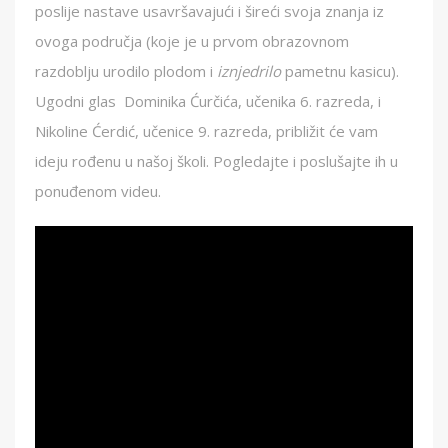
poslije nastave usavršavajući i šireći svoja znanja iz
ovoga područja (koje je u prvom obrazovnom
razdoblju urodilo plodom i
iznjedrilo
pametnu kasicu).
Ugodni glas Dominika Ćurčića, učenika 6. razreda, i
Nikoline Ćerdić, učenice 9. razreda, približit će vam
ideju rođenu u našoj školi. Pogledajte i poslušajte ih u
ponuđenom videu.