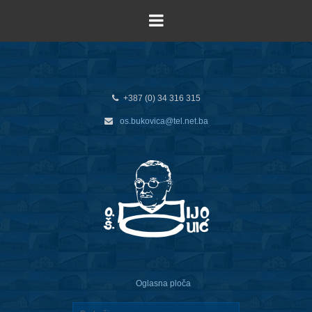
+387 (0) 34 316 315
os.bukovica@tel.net.ba
Oglasna ploča