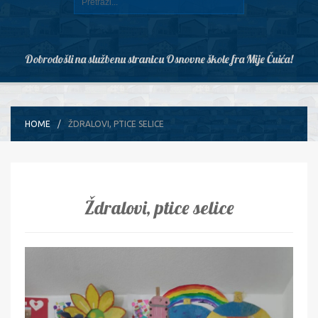
Dobrodošli na službenu stranicu Osnovne škole fra Mije Čuića!
HOME
ŽDRALOVI, PTICE SELICE
Ždralovi, ptice selice