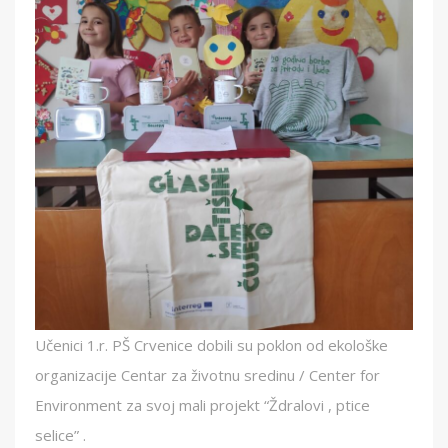
Učenici 1.r. PŠ Crvenice dobili su poklon od ekološke
organizacije Centar za životnu sredinu / Center for
Environment za svoj mali projekt “Ždralovi , ptice
selice” .