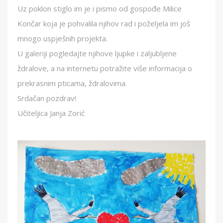
Uz poklon stiglo im je i pismo od gospođe Milice
Končar koja je pohvalila njihov rad i poželjela im još
mnogo uspješnih projekta.
U galeriji pogledajte njihove ljupke i zaljubljene
ždralove, a na internetu potražite više informacija o
prekrasnim pticama, ždralovima.
Srdačan pozdrav!
Učiteljica Janja Zorić