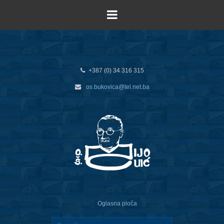
+387 (0) 34 316 315
os.bukovica@tel.net.ba
Oglasna ploča