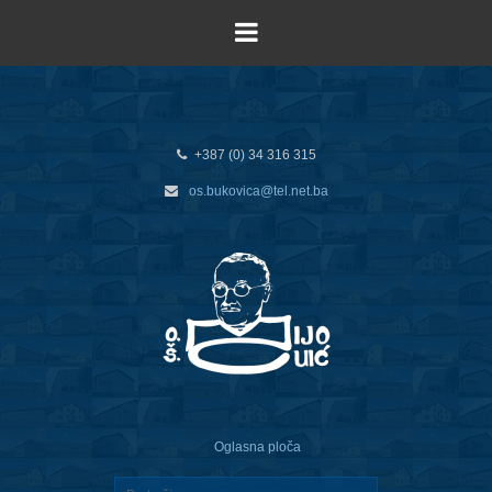
+387 (0) 34 316 315
os.bukovica@tel.net.ba
Oglasna ploča