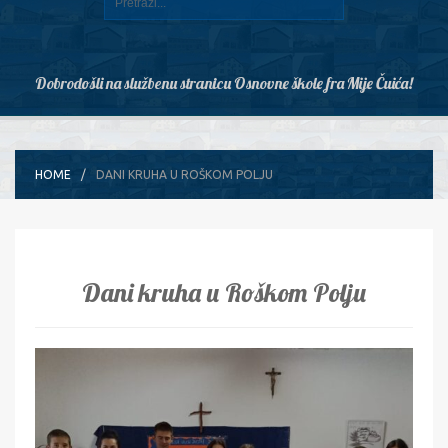
Dobrodošli na službenu stranicu Osnovne škole fra Mije Čuića!
HOME
DANI KRUHA U ROŠKOM POLJU
Dani kruha u Roškom Polju