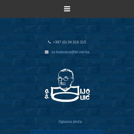
+387 (0) 34 316 315
os.bukovica@tel.net.ba
Oglasna ploča