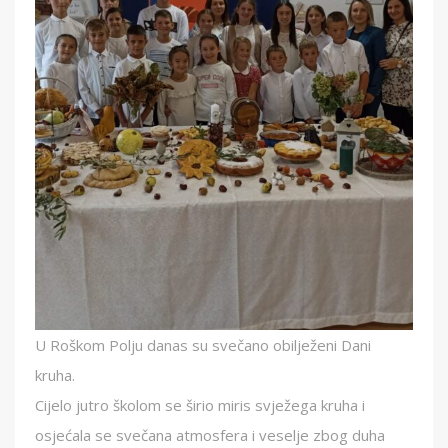
U Roškom Polju danas su svečano obilježeni Dani
kruha.
Cijelo jutro školom se širio miris svježega kruha i
osjećala se svečana atmosfera i veselje zbog duha