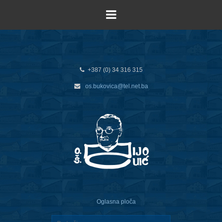
+387 (0) 34 316 315
os.bukovica@tel.net.ba
Oglasna ploča