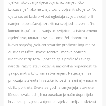
tijekom školovanja djeca čuju izraz „umjetničko
izražavanje“, iako ne znaju točno objasniti što je to. No
djeca se, od kada prvi put ugledaju svijet, slučajno ili
namjerno pokušavaju izraziti na svoj jedinstven način,
komunicirajući tako s vanjskim svijetom, a istovremeno
dijeleći svoj unutarnji svijet. Tome želi doprinijeti i
likovni natječaj „Velikani hrvatske prošlosti“ koji ima za
cilj kroz različite likovne tehnike i motive poticati
kreativnost djeteta, upoznati ga s prošlošću svoga
naroda, razviti stav i doživljaj nacionalne pripadnosti te
ga upoznati s kulturom i stvaranjem. Natječajem se
prikazuju istaknute hrvatske ličnosti na zanimljiv način u
obliku portreta. Svake se godine izmjenjuju istaknute
ličnosti, svaka od njih na poseban je način doprinijela
hrvatskoj povijesti, a djeci je uvijek zanimljivo otkrivati