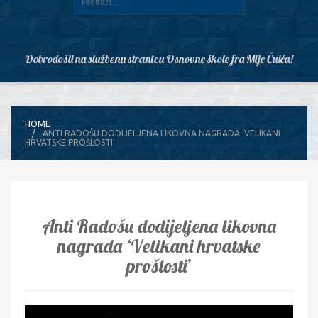
Dobrodošli na službenu stranicu Osnovne škole fra Mije Čuića!
HOME
ANTI RADOŠU DODIJELJENA LIKOVNA NAGRADA ‘VELIKANI
HRVATSKE PROŠLOSTI’
Anti Radošu dodijeljena likovna
nagrada ‘Velikani hrvatske
prošlosti’