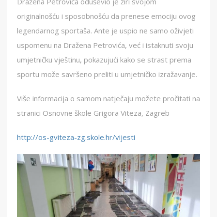
Dražena Petrovića oduševio je žiri svojom
originalnošću i sposobnošću da prenese emociju ovog
legendarnog sportaša. Ante je uspio ne samo oživjeti
uspomenu na Dražena Petrovića, već i istaknuti svoju
umjetničku vještinu, pokazujući kako se strast prema
sportu može savršeno preliti u umjetničko izražavanje.
Više informacija o samom natječaju možete pročitati na
stranici Osnovne škole Grigora Viteza, Zagreb
http://os-gviteza-zg.skole.hr/vijesti