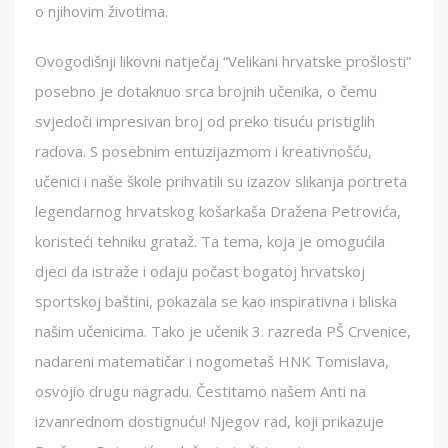
o njihovim životima.
Ovogodišnji likovni natječaj “Velikani hrvatske prošlosti”
posebno je dotaknuo srca brojnih učenika, o čemu
svjedoči impresivan broj od preko tisuću pristiglih
radova. S posebnim entuzijazmom i kreativnošću,
učenici i naše škole prihvatili su izazov slikanja portreta
legendarnog hrvatskog košarkaša Dražena Petrovića,
koristeći tehniku grataž. Ta tema, koja je omogućila
djeci da istraže i odaju počast bogatoj hrvatskoj
sportskoj baštini, pokazala se kao inspirativna i bliska
našim učenicima. Tako je učenik 3. razreda PŠ Crvenice,
nadareni matematičar i nogometaš HNK Tomislava,
osvojio drugu nagradu. Čestitamo našem Anti na
izvanrednom dostignuću! Njegov rad, koji prikazuje