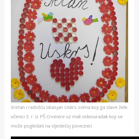
Sretan i radošću obasjan Uskrs svima koji ga slave žele
učenici 3. r. iz PŠ Crvenice uz mali videouradak koji se
može pogledati na sljedećoj poveznici