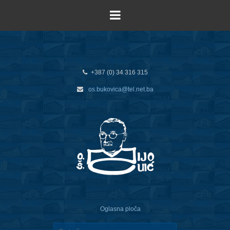
+387 (0) 34 316 315
os.bukovica@tel.net.ba
Oglasna ploča