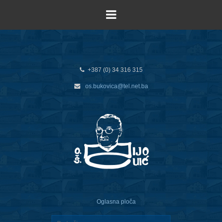
+387 (0) 34 316 315
os.bukovica@tel.net.ba
Oglasna ploča