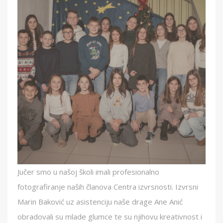
Jučer smo u našoj školi imali profesionalno
fotografiranje naših članova Centra izvrsnosti. Izvrsni
Marin Baković uz asistenciju naše drage Ane Anić
obradovali su mlade glumce te su njihovu kreativnost i