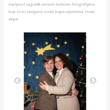
marljivost nagradili izvrsnim božićnim fotografijama
koje će im zasigurno ostati trajna uspomena. Hvala
ekipa!