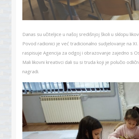
Danas su učiteljice u našoj središnjoj školi u sklopu lik
Povod radionici je već tradicionalno sudjelovanje na XI. 
raspisuje Agencija za odgoj i obrazovanje zajedno s 
Mali likovni kreativci dali su si truda koji je polučio od
nagradi.