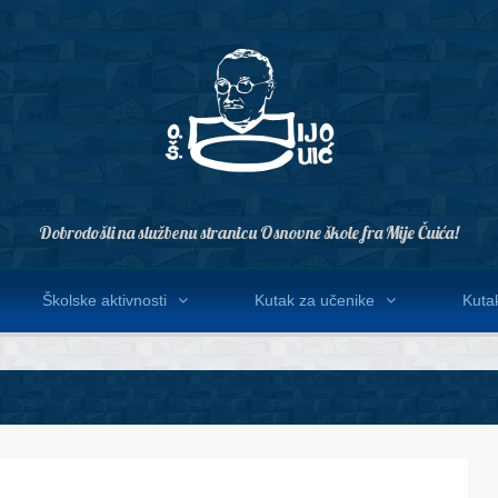
Dobrodošli na službenu stranicu Osnovne škole fra Mije Čuića!
Školske aktivnosti
Kutak za učenike
Kutak