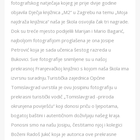
fotografskog natječaja kojeg je prije dvije godine
objavila Dječja knjižnica „M2“ u Zagrebu na temu „Moja
najdraža knjižnica“ naša je škola osvojila čak tri nagrade.
Dok su treće mjesto podijelili Marijan i Mario Bagarić,
najboljom fotografijom proglašena je ona Josipe
Petrović koja je sada učenica šestog razreda u
Bukovici. Sve fotografije snimljene su u našoj
prekrasnoj Franjevačkoj knjižnici s kojom naša škola ima
izvrsnu suradnju.Turistička zajednica Općine
Tomislavgrad uvrstila je ovu Josipinu fotografiju u
prekrasni turistički vodič „Tomislavgrad -priroda
okrunjena poviješću“ koji donosi priču o ljepotama,
bogatoj baštini i autentičnom doživljaju našeg kraja.
Ponosni smo na našu Josipu, čestitamo njoj i kolegici
Boženi Radoš Jukić koja je autorica ove prekrasne