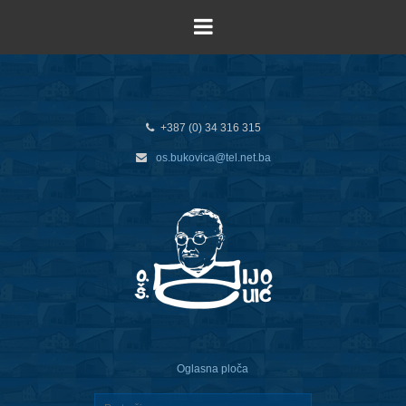
+387 (0) 34 316 315
os.bukovica@tel.net.ba
Oglasna ploča