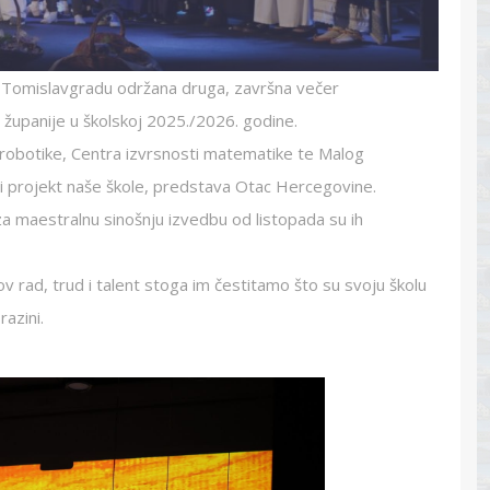
 u Tomislavgradu održana druga, završna večer
županije u školskoj 2025./2026. godine.
i robotike, Centra izvrsnosti matematike te Malog
e i projekt naše škole, predstava Otac Hercegovine.
a maestralnu sinošnju izvedbu od listopada su ih
v rad, trud i talent stoga im čestitamo što su svoju školu
razini.