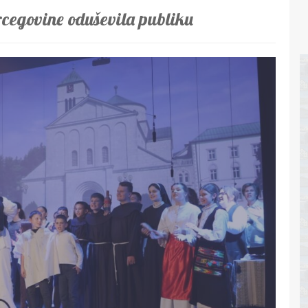
cegovine oduševila publiku