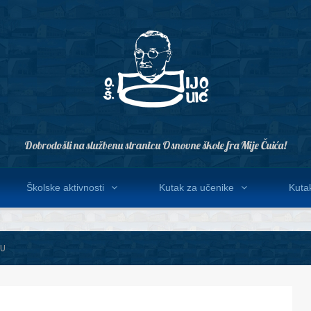
Dobrodošli na službenu stranicu Osnovne škole fra Mije Čuića!
Školske aktivnosti
Kutak za učenike
Kutak
KU