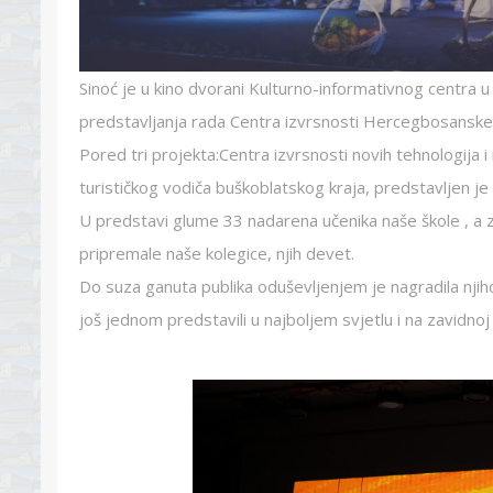
Sinoć je u kino dvorani Kulturno-informativnog centra
predstavljanja rada Centra izvrsnosti Hercegbosanske 
Pored tri projekta:Centra izvrsnosti novih tehnologija 
turističkog vodiča buškoblatskog kraja, predstavljen j
U predstavi glume 33 nadarena učenika naše škole , a z
pripremale naše kolegice, njih devet.
Do suza ganuta publika oduševljenjem je nagradila njiho
još jednom predstavili u najboljem svjetlu i na zavidnoj 