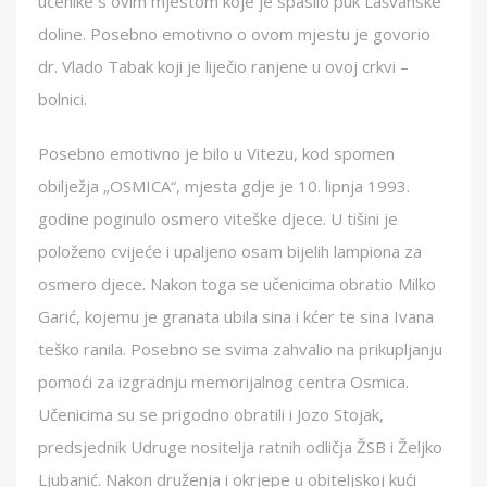
učenike s ovim mjestom koje je spasilo puk Lašvanske
doline. Posebno emotivno o ovom mjestu je govorio
dr. Vlado Tabak koji je liječio ranjene u ovoj crkvi –
bolnici.
Posebno emotivno je bilo u Vitezu, kod spomen
obilježja „OSMICA“, mjesta gdje je 10. lipnja 1993.
godine poginulo osmero viteške djece. U tišini je
položeno cvijeće i upaljeno osam bijelih lampiona za
osmero djece. Nakon toga se učenicima obratio Milko
Garić, kojemu je granata ubila sina i kćer te sina Ivana
teško ranila. Posebno se svima zahvalio na prikupljanju
pomoći za izgradnju memorijalnog centra Osmica.
Učenicima su se prigodno obratili i Jozo Stojak,
predsjednik Udruge nositelja ratnih odličja ŽSB i Željko
Ljubanić. Nakon druženja i okrjepe u obiteljskoj kući