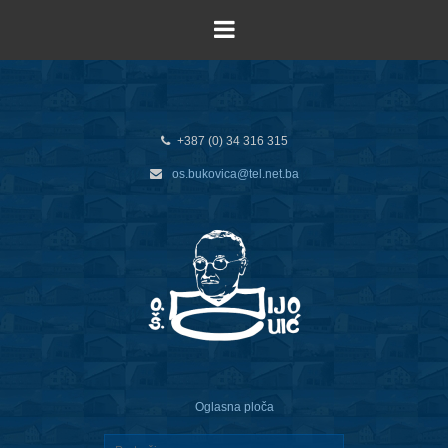
+387 (0) 34 316 315
os.bukovica@tel.net.ba
Oglasna ploča