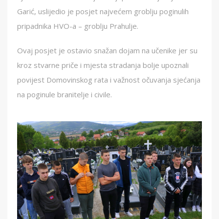
Garić, uslijedio je posjet najvećem groblju poginulih
pripadnika HVO-a – groblju Prahulje.
Ovaj posjet je ostavio snažan dojam na učenike jer su
kroz stvarne priče i mjesta stradanja bolje upoznali
povijest Domovinskog rata i važnost očuvanja sjećanja
na poginule branitelje i civile.