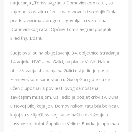
natjecanja „Tomislavgrad u Domovinskom ratu“, su
zajedno s ostalim učenicima osnovnih i srednjih škola,
predstavnicima Udruge dragovoljaca i veterana
Domovinskog rata i Općine Tomislavgrad posjetili
Središnju Bosnu.
Sudjelovali su na obilježavanju 34. obljetnice stradanja
14 vojnika HVO-a na Galici, na planini Vlašić. Nakon
obilježavanja stradanja na Galici uslijedio je posjet
Franjevačkom samostanu u Gučoj Gori gdje su se
učenici upoznali s povijesti ovog samostana i
zavičajnim muzejom. Uslijedio je posjet crkvi sv. Duha
u Novoj Biloj koja je u Domovinskom ratu bila bolnica u
kojoj su se liječili svi koji su se našli u okruženju u
Lašvanskoj dolini. Župnik fra Velimir Bavrka je upoznao