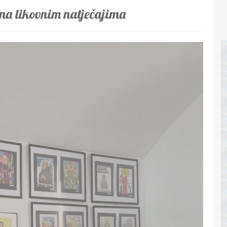
 na likovnim natječajima