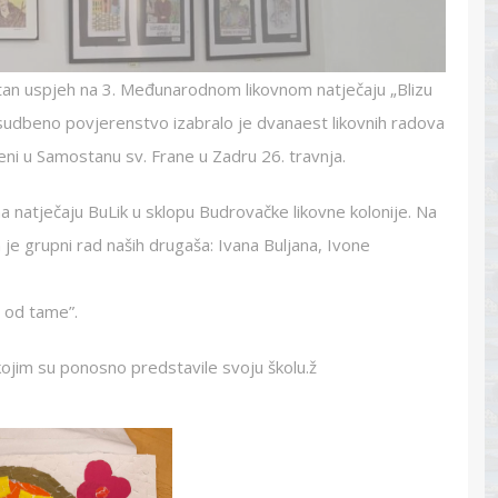
vrstan uspjeh na 3. Međunarodnom likovnom natječaju „Blizu
sudbeno povjerenstvo izabralo je dvanaest likovnih radova
jeni u Samostanu sv. Frane u Zadru 26. travnja.
 natječaju BuLik u sklopu Budrovačke likovne kolonije. Na
 je grupni rad naših drugaša: Ivana Buljana, Ivone
e od tame”.
ojim su ponosno predstavile svoju školu.ž