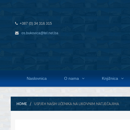
+387 (0) 34 316 315
os.bukovica@tel.net.ba
Naslovnica
O nama
Knjižnica
HOME
USPJEH NAŠIH UČENIKA NA LIKOVNIM NATJEČAJIMA