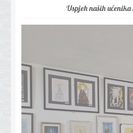
Uspjeh naših učenika