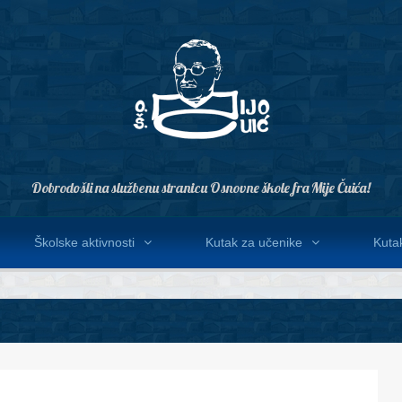
Dobrodošli na službenu stranicu Osnovne škole fra Mije Čuića!
Školske aktivnosti
Kutak za učenike
Kutak