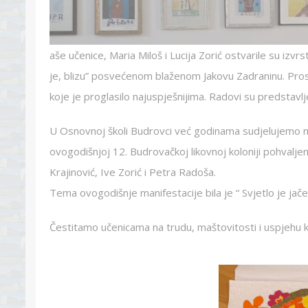
aše učenice, Maria Miloš i Lucija Zorić ostvarile su iz
je, blizu” posvećenom blaženom Jakovu Zadraninu. Pro
koje je proglasilo najuspješnijima. Radovi su predstavl
U Osnovnoj školi Budrovci već godinama sudjelujemo na
ovogodišnjoj 12. Budrovačkoj likovnoj koloniji pohvaljen
Krajinović, Ive Zorić i Petra Radoša.
Tema ovogodišnje manifestacije bila je “ Svjetlo je jač
Čestitamo učenicama na trudu, maštovitosti i uspjehu k