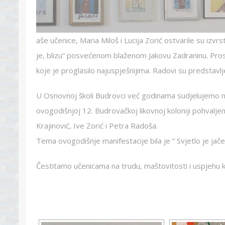
aše učenice, Maria Miloš i Lucija Zorić ostvarile su iz
je, blizu” posvećenom blaženom Jakovu Zadraninu. Pro
koje je proglasilo najuspješnijima. Radovi su predstavl
U Osnovnoj školi Budrovci već godinama sudjelujemo na
ovogodišnjoj 12. Budrovačkoj likovnoj koloniji pohvaljen
Krajinović, Ive Zorić i Petra Radoša.
Tema ovogodišnje manifestacije bila je “ Svjetlo je jač
Čestitamo učenicama na trudu, maštovitosti i uspjehu k
[SHOW 