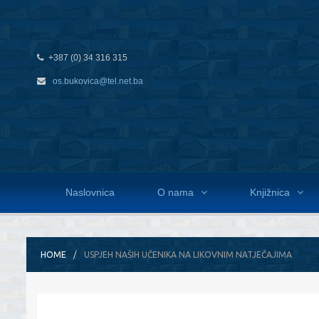
+387 (0) 34 316 315
os.bukovica@tel.net.ba
Naslovnica
O nama
Knjižnica
HOME
USPJEH NAŠIH UČENIKA NA LIKOVNIM NATJEČAJIMA