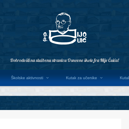
Dobrodošli na službenu stranicu Osnovne škole fra Mije Čuića!
Školske aktivnosti
Kutak za učenike
Kutak