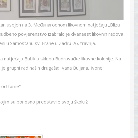
vrstan uspjeh na 3. Međunarodnom likovnom natječaju „Blizu
sudbeno povjerenstvo izabralo je dvanaest likovnih radova
jeni u Samostanu sv. Frane u Zadru 26. travnja.
 natječaju BuLik u sklopu Budrovačke likovne kolonije. Na
 je grupni rad naših drugaša: Ivana Buljana, Ivone
e od tame”.
ojim su ponosno predstavile svoju školu.ž
SLIDESHOW]