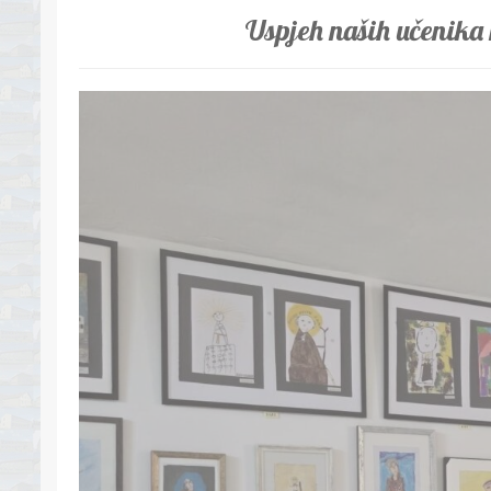
Uspjeh naših učenika