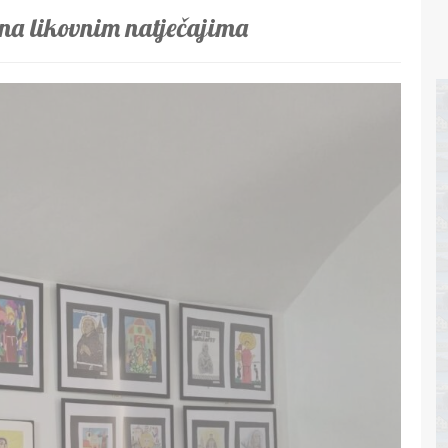
 na likovnim natječajima