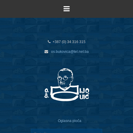
+387 (0) 34 316 315
os.bukovica@tel.net.ba
Oglasna ploča