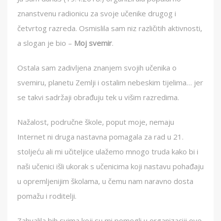
znanstvenu radionicu za svoje učenike drugog i
četvrtog razreda. Osmislila sam niz različitih aktivnosti,
a slogan je bio –
Moj svemir
.
Ostala sam zadivljena znanjem svojih učenika o
svemiru, planetu Zemlji i ostalim nebeskim tijelima… jer
se takvi sadržaji obrađuju tek u višim razredima.
Nažalost, područne škole, poput moje, nemaju
Internet ni druga nastavna pomagala za rad u 21.
stoljeću ali mi učiteljice ulažemo mnogo truda kako bi i
naši učenici išli ukorak s učenicima koji nastavu pohađaju
u opremljenijim školama, u čemu nam naravno dosta
pomažu i roditelji.
Zahvalila bih svima koji su mi pomogli u organizaciji ove