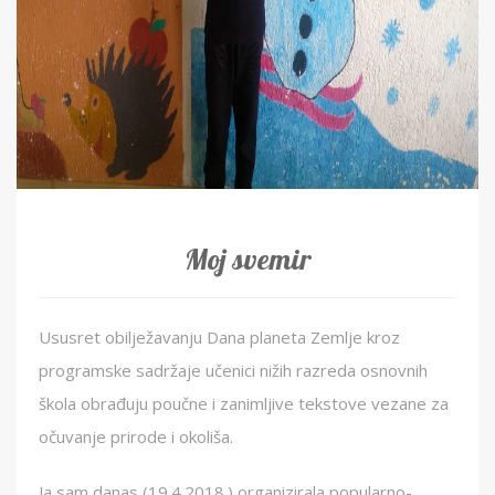
Moj svemir
Ususret obilježavanju Dana planeta Zemlje kroz
programske sadržaje učenici nižih razreda osnovnih
škola obrađuju poučne i zanimljive tekstove vezane za
očuvanje prirode i okoliša.
Ja sam danas (19.4.2018.) organizirala popularno-