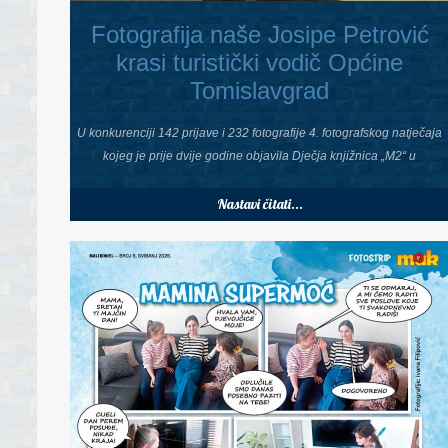
Fotografija naše Josipe Petrović
krasi turistički vodič Općine
Tomislavgrad
U konkurenciji 142 prijave i 232 fotografije 4. fotografskog natječaja
kojeg je prije dvije godine objavila Dječja knjižnica „M2“ u
Nastavi čitati...