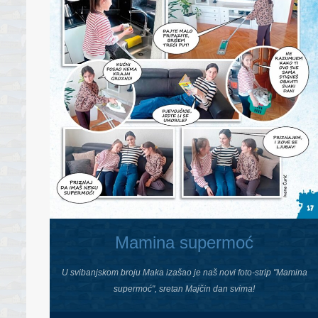
Mamina supermoć
U svibanjskom broju Maka izašao je naš novi foto-strip "Mamina
supermoć", sretan Majčin dan svima!