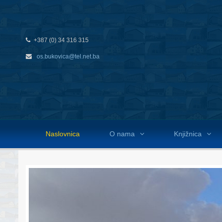
+387 (0) 34 316 315
os.bukovica@tel.net.ba
Naslovnica
O nama
Knjižnica