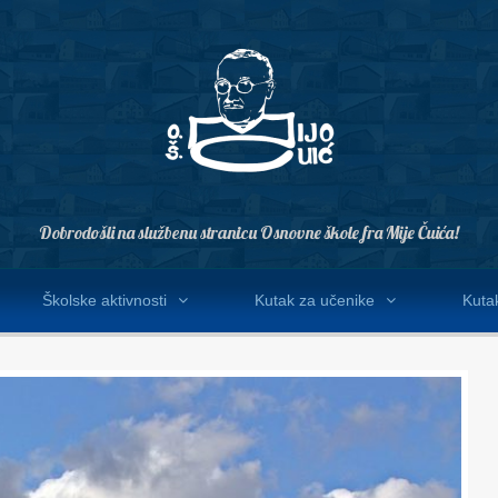
Dobrodošli na službenu stranicu Osnovne škole fra Mije Čuića!
Školske aktivnosti
Kutak za učenike
Kutak