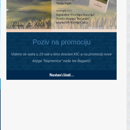
Poziv na promociju
Vidimo se sutra u 19 sati u kino dvorani KIC-a na promociji nove
knjige "Najmenice" naše Ive Bagarić!
Nastavi čitati...