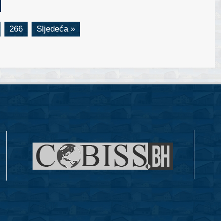
266
Sljedeća »