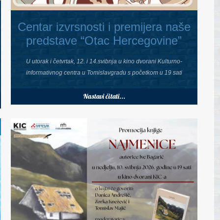
Centar izvrsnosti i premijera naše
predstave “Otac Hercegovine”
U utorak i četvrtak, 12. i 14.svibnja u kino dvorani Kulturno-
informativnog centra u Tomislavgradu s početkom u 19 sati
Nastavi čitati...