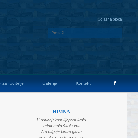
Oglasna ploča
 za roditelje
Galerija
Kontakt
HIMNA
U duvanjskom lijepom kraju
jedna mala škola ima
što odgaja bistre glave
poznata je po tom svima.