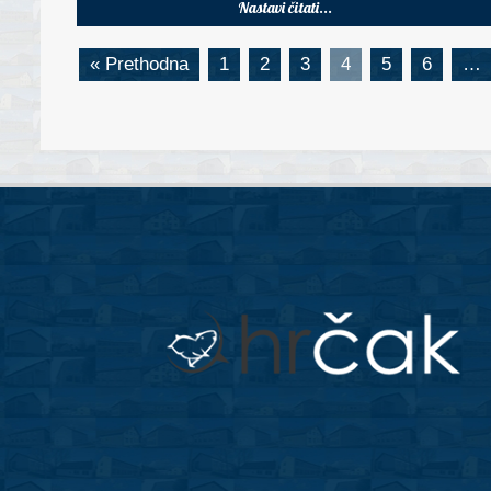
Nastavi čitati...
« Prethodna
1
2
3
4
5
6
…