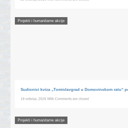
Projekti i humanitarne akcije
Sudionici kviza „Tomislavgrad u Domovinskom ratu“ po
19 svibnja, 2026
With
Comments are closed
Projekti i humanitarne akcije