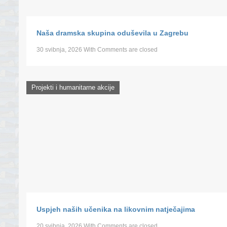
Naša dramska skupina oduševila u Zagrebu
30 svibnja, 2026
With
Comments are closed
Projekti i humanitarne akcije
Uspjeh naših učenika na likovnim natječajima
20 svibnja, 2026
With
Comments are closed