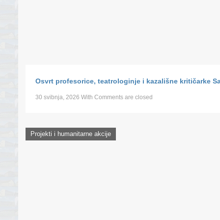
Osvrt profesorice, teatrologinje i kazališne kritičarke 
30 svibnja, 2026
With
Comments are closed
Projekti i humanitarne akcije