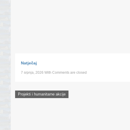
Natječaj
7 srpnja, 2026
With
Comments are closed
Projekti i humanitarne akcije